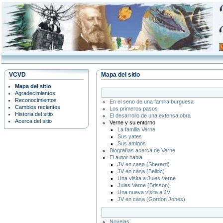
VCVD
Mapa del sitio
Mapa del sitio
Agradecimientos
Reconocimientos
En el seno de una familia burguesa
Cambios recientes
Los primeros pasos
Historia del sitio
El desarrollo de una extensa obra
Acerca del sitio
Verne y su entorno
La familia Verne
Sus yates
Sus amigos
Biografías acerca de Verne
El autor habla
JV en casa (Sherard)
JV en casa (Belloc)
Una visita a Jules Verne
Jules Verne (Brisson)
Una nueva visita a JV
JV en casa (Gordon Jones)
Novelas