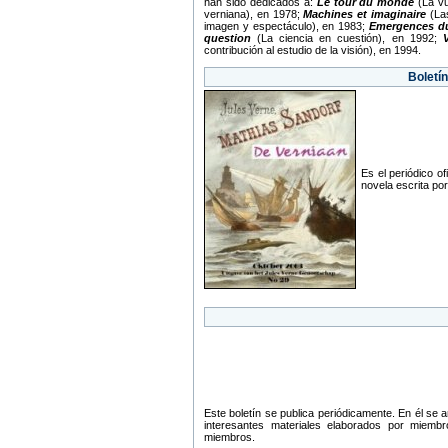
han sido dedicados a:
Le tour du monde
(La vu
verniana), en 1978;
Machines et imaginaire
(Las
imagen y espectáculo), en 1983;
Emergences du
question
(La ciencia en cuestión), en 1992;
contribución al estudio de la visión), en 1994.
Boletí
Es el periódico o
novela escrita por
Este boletín se publica periódicamente. En él se 
interesantes materiales elaborados por miemb
miembros.