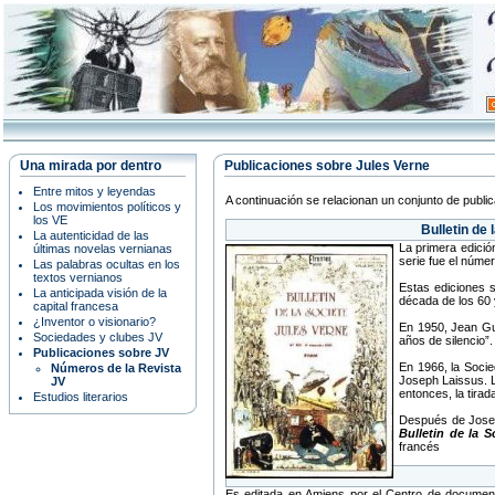
Una mirada por dentro
Publicaciones sobre Jules Verne
Entre mitos y leyendas
A continuación se relacionan un conjunto de public
Los movimientos políticos y
los VE
Bulletin de 
La autenticidad de las
La primera edició
últimas novelas vernianas
serie fue el núme
Las palabras ocultas en los
textos vernianos
Estas ediciones s
La anticipada visión de la
década de los 60 
capital francesa
¿Inventor o visionario?
En 1950, Jean Gue
Sociedades y clubes JV
años de silencio”.
Publicaciones sobre JV
En 1966, la Socie
Números de la Revista
Joseph Laissus. L
JV
entonces, la tirad
Estudios literarios
Después de Joseph
Bulletin de la S
francés
Es editada en Amiens por el Centro de document