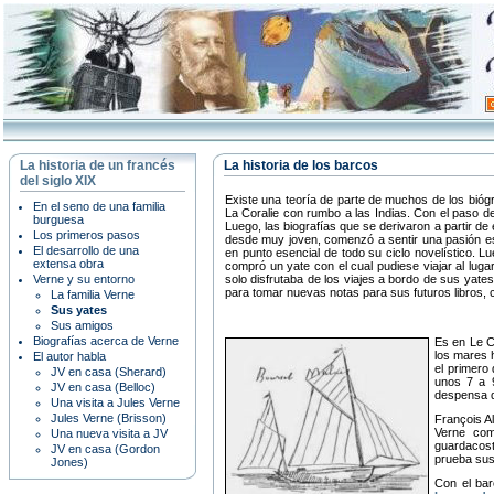
La historia de un francés
La historia de los barcos
del siglo XIX
Existe una teoría de parte de muchos de los bióg
En el seno de una familia
La Coralie con rumbo a las Indias. Con el paso d
burguesa
Luego, las biografías que se derivaron a partir de
Los primeros pasos
desde muy joven, comenzó a sentir una pasión espe
El desarrollo de una
en punto esencial de todo su ciclo novelístico. 
extensa obra
compró un yate con el cual pudiese viajar al lug
Verne y su entorno
solo disfrutaba de los viajes a bordo de sus yates
para tomar nuevas notas para sus futuros libros, 
La familia Verne
Sus yates
Sus amigos
Biografías acerca de Verne
Es en Le C
los mares 
El autor habla
el primero
JV en casa (Sherard)
unos 7 a 9
JV en casa (Belloc)
despensa d
Una visita a Jules Verne
Jules Verne (Brisson)
François A
Verne com
Una nueva visita a JV
guardacost
JV en casa (Gordon
prueba sus
Jones)
Con el bar