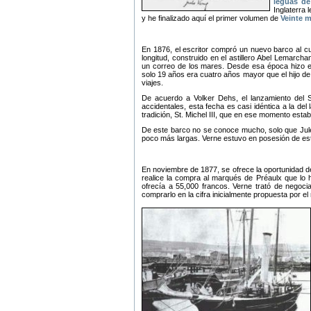
leguas de
Inglaterra
y he finalizado aquí el primer volumen de
Veinte m
En 1876, el escritor compró un nuevo barco al cua
longitud, construido en el astillero Abel Lemarch
un correo de los mares. Desde esa época hizo em
solo 19 años era cuatro años mayor que el hijo d
viajes.
De acuerdo a Volker Dehs, el lanzamiento del S
accidentales, esta fecha es casi idéntica a la del 
tradición, St. Michel III, que en ese momento est
De este barco no se conoce mucho, solo que Jules
poco más largas. Verne estuvo en posesión de es
En noviembre de 1877, se ofrece la oportunidad d
realice la compra al marqués de Préaulx que lo 
ofrecía a 55,000 francos. Verne trató de negoci
comprarlo en la cifra inicialmente propuesta por e