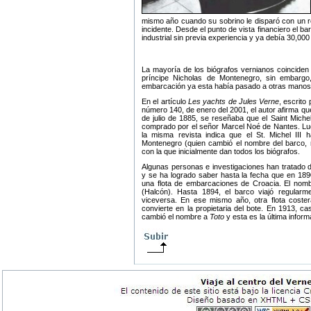
mismo año cuando su sobrino le disparó con un r
incidente. Desde el punto de vista financiero el
industrial sin previa experiencia y ya debía 30,000
La mayoría de los biógrafos vernianos coinciden q
príncipe Nicholas de Montenegro, sin embargo
embarcación ya esta había pasado a otras manos
En el artículo
Les yachts de Jules Verne
, escrito
número 140, de enero del 2001, el autor afirma qu
de julio de 1885, se reseñaba que el Saint Michel
comprado por el señor Marcel Noé de Nantes. Lueg
la misma revista indica que el St. Michel III 
Montenegro (quien cambió el nombre del barco
con la que inicialmente dan todos los biógrafos.
Algunas personas e investigaciones han tratado de
y se ha logrado saber hasta la fecha que en 189
una flota de embarcaciones de Croacia. El nom
(Halcón). Hasta 1894, el barco viajó regular
viceversa. En ese mismo año, otra flota coste
convierte en la propietaria del bote. En 1913, ca
cambió el nombre a
Toto
y esta es la última inform