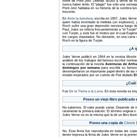
René de Pont-Jest. Delmas acusó a Verne de hab
nunca haber leído. El "plagio" fue sólo una semeja
Pont-Jest hablaba en su historia de la sombra lun
inocente.
En
Ante la bandera
, escrita en 1897, Jules Vern
quien había inventado la melinita (un explosivo),
Roch sufre una gran depresión nerviosa luego d
Paul, Jules se refería frecuentemente a "el Turpi
con Turpin, y este fue el motivo por el cual Eug
los cargos imputados. No obstante, en una carta 
Roch en la figura de Turpin.
¿A q
Jules Verne publicó en 1864 en la revista
Musée 
análisis de los trabajos del famoso escritor nort
la continuación de la novela
Aventuras de Arth
domingos por semana
para escribir su famos
desempeñaron un importante papel dentro de las
estado inspirados por un cuento de Poe titulado
El
¿Cuál 
Fue
De la Tierra a la Luna
. En esta novela se ins
Poseo un viejo libro publicado 
No sabemos. El valor puede variar. Depende de muc
raramente la primera edición. El término original o
Jules Verne no es la misma que la de un libro ilus
Poseo una copia de
Clovis
No. Esta firma fue reproducida en todas las copia
tienen impresa la firma de Jules Verne en la primera