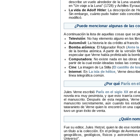
describe un vuelo alrededor de la Luna usan
en "Un viaje a la Luna" (1728) y Achilles Eyra
La vida de Adolf Hitler
: La descripción de H
Sin embargo, cuánto pudo haber sido concebido
modificó.
¿Puede mencionar algunas de las cos
A continuación la lista de aquellas cosas que se 
Televisión
: No hay elemento alguno en los lib
Automóvil
: La historia le da crédito al franc
Bomba atómica
: El fulgurador Roch (
Ante la
de la bomba atómica. A partir de la versión 
especular que Verne había profetizado la bomb
Computadora
: No existe nada en las obras 
partir de la cual están ideadas todas las com
Cine
: La imagen de La Stilla (
El castillo de l
Internet
: En
La isla de hélice
, Verne describe
línea telegráfica común.
¿Por qué
París en el
Jules Verne escribió
París en el siglo XX
en el a
novela era muy pesimista, y que esto traería cons
el manuscrito. Después de esta negativa, Verne
manuscrito secretamente, aún cuando los estudi
tataranieto de Verne quien lo encontró en una caja
tuvo un gran éxito de venta.
¿Quién nomb
Fue su editor, Jules Hetzel, quien le dio ese nomb
un título a la colección. En el prólogo de Aventur
geográficos, geológicos, físicos y astronómicos 
Universo".