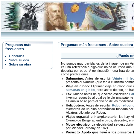
Preguntas más
Preguntas más frecuentes - Sobre su obra
frecuentes
¿Puede me
Generales
Sobre su vida
No somos muy partidarios de la imagen de un Vern
Sobre su obra
es una referencia a algo que no ha ocurrido aún.
descrita por otros. A continuación, una lista de
como predicciones:
Submarino
: Antes de escribir
Veinte mil l
presentó el Nautilus (que tenía el mismo nombre 
Viaje en globo
: El primer viaje en globo qu
semanas en globo
, pero antes de eso, se hab
Fax
: Mucho antes de que Verne escribiese
Par
inventor escocés al cual se le dio una patente
es aún la base para el diseño de los modernos 
Helicóptero
: Antes de escribir
Robur el con
miembros de un club aeronáutico fundado por
Albatros pilotado por Robur.
Viajes espacial e interplanetario
: No hay vi
Cyrano de Bergerac entre otros, describió, en u
Motor eléctrico
: La electricidad se descubrió 
por Michael Faraday en 1821.
Proyecto Apolo que llevó a los primeros