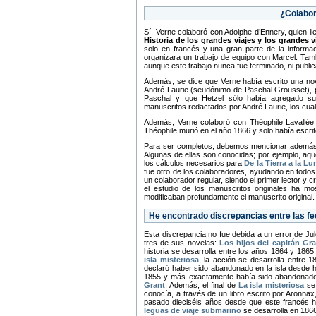
¿Colabor
Sí. Verne colaboró con Adolphe d’Ennery, quien l
Historia de los grandes viajes y los grandes v
solo en francés y una gran parte de la informa
organizara un trabajo de equipo con Marcel. Ta
aunque este trabajo nunca fue terminado, ni publi
Además, se dice que Verne había escrito una nov
André Laurie (seudónimo de Paschal Grousset), pe
Paschal y que Hetzel sólo había agregado su
manuscritos redactados por André Laurie, los cual
Además, Verne colaboró con Théophile Lavallée
Théophile murió en el año 1866 y solo había escrito 
Para ser completos, debemos mencionar además e
Algunas de ellas son conocidas; por ejemplo, aqu
los cálculos necesarios para
De la Tierra a la Lu
fue otro de los colaboradores, ayudando en todos
un colaborador regular, siendo el primer lector y 
el estudio de los manuscritos originales ha 
modificaban profundamente el manuscrito original.
He encontrado discrepancias entre las fec
Esta discrepancia no fue debida a un error de Jul
tres de sus novelas:
Los hijos del capitán Gr
historia se desarrolla entre los años 1864 y 18
isla misteriosa
, la acción se desarrolla entre
declaró haber sido abandonado en la isla desde h
1855 y más exactamente había sido abandonado
Grant
. Además, el final de
La isla misteriosa
se 
conocía, a través de un libro escrito por Aronna
pasado dieciséis años desde que este francés h
leguas de viaje submarino
se desarrolla en 1866