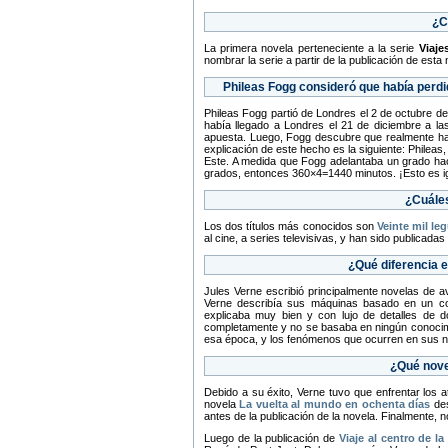
¿C
La primera novela perteneciente a la serie
Viaje
nombrar la serie a partir de la publicación de esta 
Phileas Fogg consideró que había perd
Phileas Fogg partió de Londres el 2 de octubre de
había llegado a Londres el 21 de diciembre a la
apuesta. Luego, Fogg descubre que realmente hab
explicación de este hecho es la siguiente: Phileas
Este. A medida que Fogg adelantaba un grado hacia
grados, entonces 360×4=1440 minutos. ¡Esto es ig
¿Cuále
Los dos títulos más conocidos son
Veinte mil le
al cine, a series televisivas, y han sido publicada
¿Qué diferencia e
Jules Verne escribió principalmente novelas de av
Verne describía sus máquinas basado en un con
explicaba muy bien y con lujo de detalles de 
completamente y no se basaba en ningún conocimien
esa época, y los fenómenos que ocurren en sus no
¿Qué nove
Debido a su éxito, Verne tuvo que enfrentar los 
novela
La vuelta al mundo en ochenta días
des
antes de la publicación de la novela. Finalmente, 
Luego de la publicación de
Viaje al centro de la