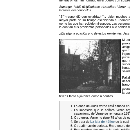
de teatro nos han honrado en el pueblo con su pr
Supongo -hablé dirigiéndome a la señora Verne-,
lectores desconocidos.
Sí
-respondió con jovialidad-
¡y piden muchos au
mayor parte de su tiempo escribiendo su nombre
como las que ha recibido mi esposo. Las personas
le confían sus problemas personales o le hablan d
¿En alguna ocasión uno de estos remitentes desco
Mi am
próxi
amigo
que h
ingen
pudie
que m
super
llega
salud
Falta
descr
franc
piedr
la op
felices tanto a jóvenes como a adultos.
La casa de Jules Verne está situada en
Es imposible que la señora Verne ha
casamiento de Verne se remonta a 1857, e
Otro error. Verne no tiene 78 años de e
Se trata de
La isla de hélice
de la cual 
Otra afirmación curiosa. Entre enero de
Ese nombre designa a la vieja prisió