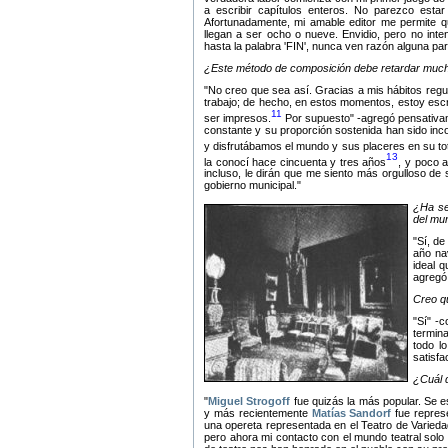
a escribir capítulos enteros. No parezco esta
Afortunadamente, mi amable editor me permite 
llegan a ser ocho o nueve. Envidio, pero no inte
hasta la palabra 'FIN', nunca ven razón alguna par
¿Este método de composición debe retardar much
No creo que sea así. Gracias a mis hábitos reg
trabajo; de hecho, en estos momentos, estoy escr
11
ser impresos.
Por supuesto
-agregó pensativa
constante y su proporción sostenida han sido in
y disfrutábamos el mundo y sus placeres en su to
13
la conocí hace cincuenta y tres años
, y poco 
incluso, le dirán que me siento más orgulloso de s
gobierno municipal.
¿Ha se
del mu
Sí, de
año na
ideal q
agregó 
Creo q
Sí
-co
termin
todo l
satisfa
¿Cuál d
Miguel Strogoff
fue quizás la más popular. Se e
y más recientemente
Matías Sandorf
fue represe
una opereta representada en el Teatro de Varied
pero ahora mi contacto con el mundo teatral solo 