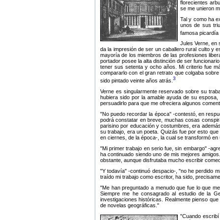
florecientes arb
se me unieron mi 
Tal y como ha e
unos de sus triu
famosa picardía
Jules Verne, en 
da la impresión de ser un caballero rural culto y 
mayoría de los miembros de las profesiones libe
portador posee la alta distinción de ser funcionar
tener sus setenta y ocho años. Mi criterio fue 
compararlo con el gran retrato que colgaba sobre 
3
sido pintado veinte años atrás.
Verne es singularmente reservado sobre su traba
hubiera sido por la amable ayuda de su esposa, c
persuadirlo para que me ofreciera algunos comenta
No puedo recordar la época
-contestó, en respu
podrá constatar en breve, muchas cosas conspira
parisino por educación y costumbres, era además
su trabajo, era un poeta. Quizás fue por esto que 
en ciernes, de la época-, la cual se transformó en
Mi primer trabajo en serio fue, sin embargo
-agr
ha continuado siendo uno de mis mejores amigos
obstante, aunque disfrutaba mucho escribir comed
Y todavía
-continuó despacio-,
no he perdido mi
traído mi trabajo como escritor, ha sido, precisa
Me han preguntado a menudo que fue lo que me di
Siempre me he consagrado al estudio de la Geo
investigaciones históricas. Realmente pienso que
de novelas geográficas.
Cuando escribí 