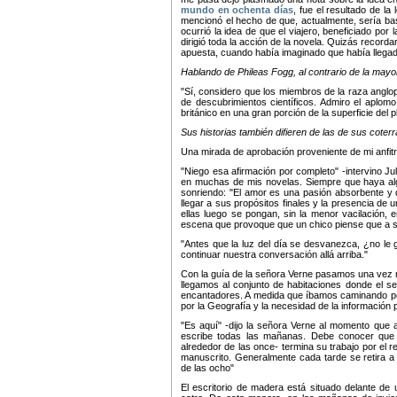
mundo en ochenta días
, fue el resultado de la
mencionó el hecho de que, actualmente, sería ba
ocurrió la idea de que el viajero, beneficiado por l
dirigió toda la acción de la novela. Quizás record
apuesta, cuando había imaginado que había llega
Hablando de Phileas Fogg, al contrario de la mayor
Sí, considero que los miembros de la raza anglo
de descubrimientos científicos. Admiro el aplomo
británico en una gran porción de la superficie del p
Sus historias también difieren de las de sus coter
Una mirada de aprobación proveniente de mi anfit
Niego esa afirmación por completo
-intervino Ju
en muchas de mis novelas. Siempre que haya algu
sonriendo:
El amor es una pasión absorbente y 
llegar a sus propósitos finales y la presencia de
ellas luego se pongan, sin la menor vacilación,
escena que provoque que un chico piense que a su
Antes que la luz del día se desvanezca, ¿no le g
continuar nuestra conversación allá arriba.
Con la guía de la señora Verne pasamos una vez má
llegamos al conjunto de habitaciones donde el 
encantadores. A medida que íbamos caminando por 
por la Geografía y la necesidad de la información 
Es aquí
-dijo la señora Verne al momento que a
escribe todas las mañanas. Debe conocer que 
alrededor de las once- termina su trabajo por el r
manuscrito. Generalmente cada tarde se retira 
de las ocho
El escritorio de madera está situado delante de