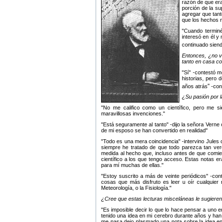
razón de que er
porción de la su
agregar que tant
que los hechos n
Cuando terminé 
interesó en él y
continuado siend
Entonces, ¿no v
tanto en casa co
Sí
-contestó m
historias, pero 
años atrás
-conc
¿Su pasión por l
No me califico como un científico, pero me s
maravillosas invenciones.
Está seguramente al tanto
-dijo la señora Verne
de mi esposo se han convertido en realidad
Todo es una mera coincidencia
-intervino Jules
siempre he tratado de que todo parezca tan ver
medida al hecho que, incluso antes de que comien
científico a los que tengo acceso. Estas notas e
para mí muchas de ellas.
Estoy suscrito a más de veinte periódicos
-con
cosas que más disfruto es leer u oír cualquier
Meteorología, o la Fisiología.
¿Cree que estas lecturas misceláneas le sugieren
Es imposible decir lo que lo hace pensar a uno 
tenido una idea en mi cerebro durante años y han
me pasa dejo plasmado una nota sobre la idea en 