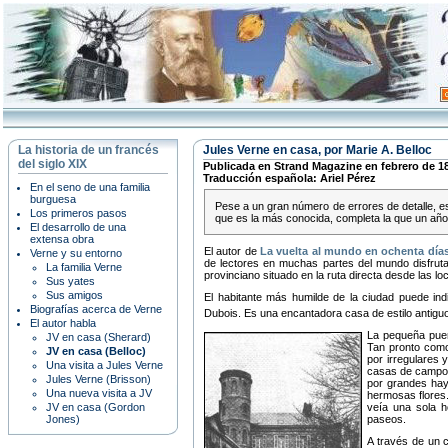
La historia de un francés
Jules Verne en casa, por Marie A. Belloc
del siglo XIX
Publicada en Strand Magazine en febrero de 1
Traducción española: Ariel Pérez
En el seno de una familia
burguesa
Pese a un gran número de errores de detalle, est
Los primeros pasos
que es la más conocida, completa la que un año a
El desarrollo de una
extensa obra
El autor de
La vuelta al mundo en ochenta día
Verne y su entorno
de lectores en muchas partes del mundo disfruta 
La familia Verne
provinciano situado en la ruta directa desde las lo
Sus yates
Sus amigos
El habitante más humilde de la ciudad puede ind
Biografías acerca de Verne
Dubois. Es una encantadora casa de estilo antiguo
El autor habla
La pequeña puert
JV en casa (Sherard)
Tan pronto como 
JV en casa (Belloc)
por irregulares 
Una visita a Jules Verne
casas de campo f
Jules Verne (Brisson)
por grandes hay
Una nueva visita a JV
hermosas flores.
veía una sola h
JV en casa (Gordon
paseos.
Jones)
A través de un c