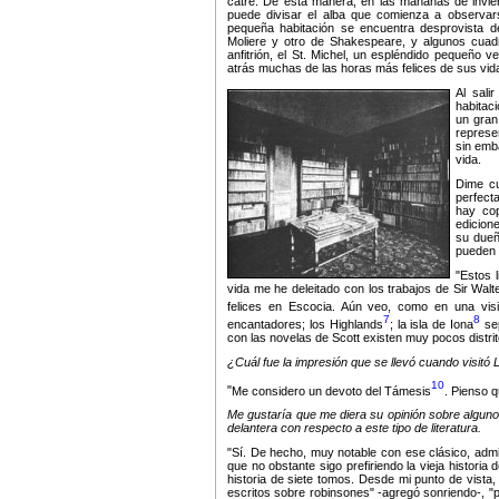
catre. De esta manera, en las mañanas de invie
puede divisar el alba que comienza a observar
pequeña habitación se encuentra desprovista 
Moliere y otro de Shakespeare, y algunos cuadr
anfitrión, el St. Michel, un espléndido pequeño 
atrás muchas de las horas más felices de sus vid
Al sali
habitac
un gran
represe
sin emb
vida.
Dime cu
perfect
hay cop
edicion
su dueñ
pueden 
Estos l
vida me he deleitado con los trabajos de Sir Walt
felices en Escocia. Aún veo, como en una vis
7
8
encantadores; los Highlands
; la isla de Iona
sep
con las novelas de Scott existen muy pocos distrito
¿Cuál fue la impresión que se llevó cuando visitó
10
Me considero un devoto del Támesis
. Pienso q
Me gustaría que me diera su opinión sobre algunos
delantera con respecto a este tipo de literatura.
Sí. De hecho, muy notable con ese clásico, admi
que no obstante sigo prefiriendo la vieja historia 
historia de siete tomos. Desde mi punto de vista,
escritos sobre robinsones
-agregó sonriendo-,
p