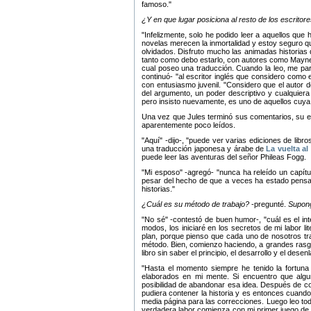
famoso.
¿Y en que lugar posiciona al resto de los escrito
Infelizmente, solo he podido leer a aquellos qu
novelas merecen la inmortalidad y estoy seguro q
olvidados. Disfruto mucho las animadas historias 
tanto como debo estarlo, con autores como Mayn
cual poseo una traducción. Cuando la leo, me par
continuó-
al escritor inglés que considero como 
con entusiasmo juvenil.
Considero que el autor 
del argumento, un poder descriptivo y cualquiera
pero insisto nuevamente, es uno de aquellos cuy
Una vez que Jules terminó sus comentarios, su esp
aparentemente poco leídos.
Aquí
-dijo-,
puede ver varias ediciones de libro
una traducción japonesa y árabe de
La vuelta a
puede leer las aventuras del señor Phileas Fogg.
Mi esposo
-agregó-
nunca ha releído un capítu
pesar del hecho de que a veces ha estado pensa
historias.
¿Cuál es su método de trabajo?
-pregunté.
Supong
No sé
-contestó de buen humor-,
cuál es el i
modos, los iniciaré en los secretos de mi labor 
plan, porque pienso que cada uno de nosotros tra
método. Bien, comienzo haciendo, a grandes rasgo
libro sin saber el principio, el desarrollo y el dese
Hasta el momento siempre he tenido la fortuna
elaborados en mi mente. Si encuentro que algu
posibilidad de abandonar esa idea. Después de com
pudiera contener la historia y es entonces cuando
media página para las correcciones. Luego leo tod
verdadera labor comienza con mi primer juego de 