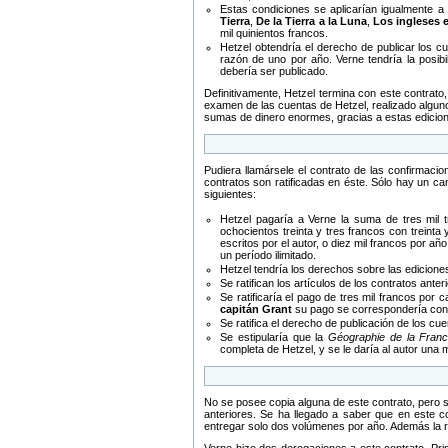
Estas condiciones se aplicarían igualmente a
Tierra
,
De la Tierra a la Luna
,
Los ingleses e
mil quinientos francos.
Hetzel obtendría el derecho de publicar los c
razón de uno por año. Verne tendría la posibil
debería ser publicado.
Definitivamente, Hetzel termina con este contrato
examen de las cuentas de Hetzel, realizado algun
sumas de dinero enormes, gracias a estas edicione
Pudiera llamársele el contrato de las confirmac
contratos son ratificadas en éste. Sólo hay un c
siguientes:
Hetzel pagaría a Verne la suma de tres mil t
ochocientos treinta y tres francos con treinta
escritos por el autor, o diez mil francos por a
un período ilimitado.
Hetzel tendría los derechos sobre las edicione
Se ratifican los artículos de los contratos ante
Se ratificaría el pago de tres mil francos por
capitán Grant
su pago se correspondería con e
Se ratifica el derecho de publicación de los cu
Se estipularía que la
Géographie de la Franc
completa de Hetzel, y se le daría al autor una m
No se posee copia alguna de este contrato, pero 
anteriores. Se ha llegado a saber que en este c
entregar solo dos volúmenes por año. Además la r