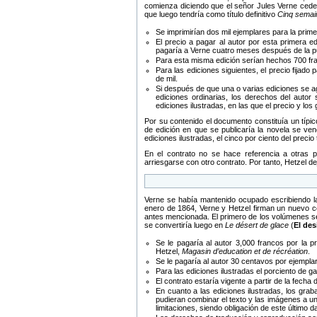
comienza diciendo que el señor Jules Verne cede 
que luego tendría como título definitivo
Cinq semai
Se imprimirían dos mil ejemplares para la prime
El precio a pagar al autor por esta primera e
pagaría a Verne cuatro meses después de la pu
Para esta misma edición serían hechos 700 fr
Para las ediciones siguientes, el precio fijad
de mil.
Si después de que una o varias ediciones se ag
ediciones ordinarias, los derechos del autor
ediciones ilustradas, en las que el precio y los
Por su contenido el documento constituía un típic
de edición en que se publicaría la novela se ven
ediciones ilustradas, el cinco por ciento del preci
En el contrato no se hace referencia a otras p
arriesgarse con otro contrato. Por tanto, Hetzel d
Verne se había mantenido ocupado escribiendo la
enero de 1864, Verne y Hetzel firman un nuevo c
antes mencionada. El primero de los volúmenes se
se convertiría luego en
Le désert de glace
(
El des
Se le pagaría al autor 3,000 francos por la p
Hetzel,
Magasin d’education et de récréation
.
Se le pagaría al autor 30 centavos por ejemplar
Para las ediciones ilustradas el porciento de ga
El contrato estaría vigente a partir de la fech
En cuanto a las ediciones ilustradas, los grab
pudieran combinar el texto y las imágenes a un
limitaciones, siendo obligación de este último 