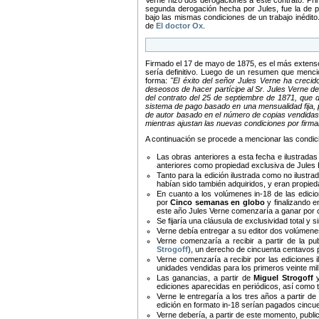
Verne hizo dos derogaciones a este contrato. Pri
segunda derogación hecha por Jules, fue la de 
bajo las mismas condiciones de un trabajo inédito
de
El doctor Ox
.
Firmado el 17 de mayo de 1875, es el más extenso
sería definitivo. Luego de un resumen que mencion
forma:
El éxito del señor Jules Verne ha crecid
deseosos de hacer partícipe al Sr. Jules Verne de
del contrato del 25 de septiembre de 1871, que d
sistema de pago basado en una mensualidad fija, p
de autor basado en el número de copias vendidas.
mientras ajustan las nuevas condiciones por firma
A continuación se procede a mencionar las condic
Las obras anteriores a esta fecha e ilustrada
anteriores como propiedad exclusiva de Jules H
Tanto para la edición ilustrada como no ilustra
habían sido también adquiridos, y eran propied
En cuanto a los volúmenes in-18 de las edicio
por
Cinco semanas en globo
y finalizando e
este año Jules Verne comenzaría a ganar por 
Se fijaría una cláusula de exclusividad total y 
Verne debía entregar a su editor dos volúmene
Verne comenzaría a recibir a partir de la p
Strogoff
), un derecho de cincuenta centavos 
Verne comenzaría a recibir por las ediciones i
unidades vendidas para los primeros veinte mil
Las ganancias, a partir de
Miguel Strogoff
y
ediciones aparecidas en periódicos, así como tra
Verne le entregaría a los tres años a partir de
edición en formato in-18 serían pagados cincu
Verne debería, a partir de este momento, public