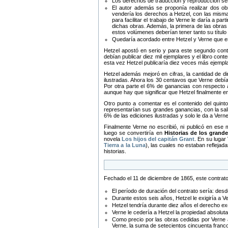
Los derechos de traducción y reproducción serí
El autor además se proponía realizar dos ob
vendería los derechos a Hetzel, con las mism
para facilitar el trabajo de Verne le daría a p
dichas obras. Además, la primera de las obra
estos volúmenes deberían tener tanto su título
Quedaría acordado entre Hetzel y Verne que es
Hetzel apostó en serio y para este segundo cont
debían publicar diez mil ejemplares y el libro con
esta vez Hetzel publicaría diez veces más ejempla
Hetzel además mejoró en cifras, la cantidad de din
ilustradas. Ahora los 30 centavos que Verne debía
Por otra parte el 6% de ganancias con respecto al
aunque hay que significar que Hetzel finalmente en
Otro punto a comentar es el contenido del quinto
representarían sus grandes ganancias, con la sali
6% de las ediciones ilustradas y solo le da a Ve
Finalmente Verne no escribió, ni publicó en ese
luego se convertiría en
Historias de los grande
novela
Los hijos del capitán Grant
. En su lugar
Tierra a la Luna
), las cuales no estaban reflejad
historias.
Fechado el 11 de diciembre de 1865, este contrato 
El período de duración del contrato sería: des
Durante estos seis años, Hetzel le exigiría a V
Hetzel tendría durante diez años el derecho ex
Verne le cedería a Hetzel la propiedad absoluta 
Como precio por las obras cedidas por Verne a 
Verne, la suma de setecientos cincuenta francos