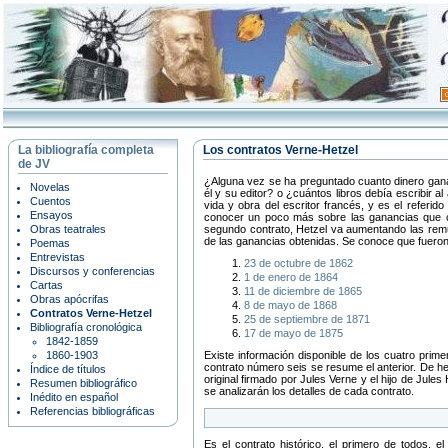
La bibliografía completa
Los contratos Verne-Hetzel
de JV
¿Alguna vez se ha preguntado cuanto dinero gana
Novelas
él y su editor? o ¿cuántos libros debía escribir 
Cuentos
vida y obra del escritor francés, y es el referido
Ensayos
conocer un poco más sobre las ganancias que ca
Obras teatrales
segundo contrato, Hetzel va aumentando las remun
de las ganancias obtenidas. Se conoce que fueron
Poemas
Entrevistas
23 de octubre de 1862
Discursos y conferencias
1 de enero de 1864
Cartas
11 de diciembre de 1865
Obras apócrifas
8 de mayo de 1868
Contratos Verne-Hetzel
25 de septiembre de 1871
Bibliografía cronológica
17 de mayo de 1875
1842-1859
1860-1903
Existe información disponible de los cuatro prim
contrato número seis se resume el anterior. De he
Índice de títulos
original firmado por Jules Verne y el hijo de Jule
Resumen bibliográfico
se analizarán los detalles de cada contrato.
Inédito en español
Referencias bibliográficas
Es el contrato histórico, el primero de todos, e