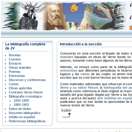
La bibliografía completa
Introducción a la sección
de JV
Conocerás en esta sección el listado de todos l
Novelas
teatrales
basadas en obras de Verne donde se inc
Cuentos
autores, tomando como base algunos de los libros 
Ensayos
Además, se incluye como parte de la bibliografí
Obras teatrales
entrevistas
que diferentes periodistas le hiciero
Poemas
lugares y las
cartas
de las cuales se tienen noti
Entrevistas
escritos que se cree fueron hechos por la mano de
Discursos y conferencias
Cartas
Como materiales adicionales que refuerzan el conte
Verne y su editor Hetzel
, la
bibliografía del 
Obras apócrifas
teniendo como referencia el título original en fra
Contratos Verne-Hetzel
tamaño del gran legado dejado por Verne a las fut
Bibliografía cronológica
autor y acerca del autor)
aún inéditas en españ
1842-1859
publicados que no han tenido la oportunidad de le
1860-1903
nuevos textos de Verne.
Índice de títulos
Resumen bibliográfico
Inédito en español
Referencias bibliográficas