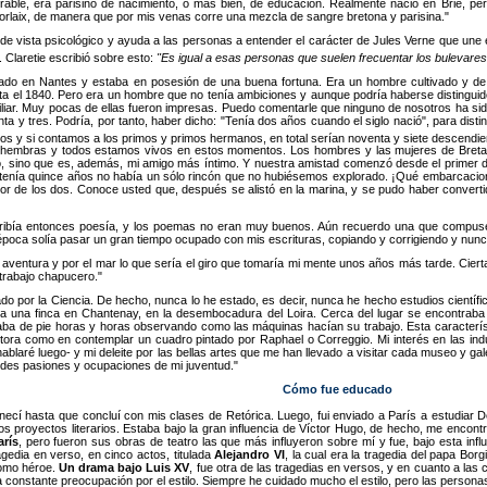
irable, era parisino de nacimiento, o más bien, de educación. Realmente nació en Brie, p
orlaix, de manera que por mis venas corre una mezcla de sangre bretona y parisina.
 vista psicológico y ayuda a las personas a entender el carácter de Jules Verne que une el a
. Claretie escribió sobre esto:
Es igual a esas personas que suelen frecuentar los bulevares 
ado en Nantes y estaba en posesión de una buena fortuna. Era un hombre cultivado y de 
ta el 1840. Pero era un hombre que no tenía ambiciones y aunque podría haberse distinguido e
liar. Muy pocas de ellas fueron impresas. Puedo comentarle que ninguno de nosotros ha sid
nta y tres. Podría, por tanto, haber dicho: "Tenía dos años cuando el siglo nació", para dis
tos y si contamos a los primos y primos hermanos, en total serían noventa y siete descendie
 hembras y todos estamos vivos en estos momentos. Los hombres y las mujeres de Bretaña
, sino que es, además, mi amigo más íntimo. Y nuestra amistad comenzó desde el primer 
tenía quince años no había un sólo rincón que no hubiésemos explorado. ¡Qué embarcacione
or de los dos. Conoce usted que, después se alistó en la marina, y se pudo haber convertido
ibía entonces poesía, y los poemas no eran muy buenos. Aún recuerdo una que compuse pa
poca solía pasar un gran tiempo ocupado con mis escrituras, copiando y corrigiendo y nunc
ventura y por el mar lo que sería el giro que tomaría mi mente unos años más tarde. Ciert
trabajo chapucero.
ado por la Ciencia. De hecho, nunca lo he estado, es decir, nunca he hecho estudios científi
a una finca en Chantenay, en la desembocadura del Loira. Cerca del lugar se encontraba
edaba de pie horas y horas observando como las máquinas hacían su trabajo. Esta característ
ora como en contemplar un cuadro pintado por Raphael o Correggio. Mi interés en las in
ablaré luego- y mi deleite por las bellas artes que me han llevado a visitar cada museo y gal
randes pasiones y ocupaciones de mi juventud.
Cómo fue educado
ecí hasta que concluí con mis clases de Retórica. Luego, fui enviado a París a estudiar D
s proyectos literarios. Estaba bajo la gran influencia de Víctor Hugo, de hecho, me encont
arís
, pero fueron sus obras de teatro las que más influyeron sobre mí y fue, bajo esta infl
agedia en verso, en cinco actos, titulada
Alejandro VI
, la cual era la tragedia del papa Bo
omo héroe.
Un drama bajo Luis XV
, fue otra de las tragedias en versos, y en cuanto a las
la constante preocupación por el estilo. Siempre he cuidado mucho el estilo, pero las person