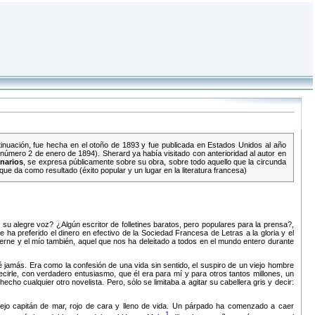
tinuación, fue hecha en el otoño de 1893 y fue publicada en Estados Unidos al año
, número 2 de enero de 1894). Sherard ya había visitado con anterioridad al autor en
inarios
, se expresa públicamente sobre su obra, sobre todo aquello que la circunda
que da como resultado (éxito popular y un lugar en la literatura francesa)
 su alegre voz? ¿Algún escritor de folletines baratos, pero populares para la prensa?,
 preferido el dinero en efectivo de la Sociedad Francesa de Letras a la gloria y el
erne y el mío también, aquel que nos ha deleitado a todos en el mundo entero durante
é jamás. Era como la confesión de una vida sin sentido, el suspiro de un viejo hombre
cirle, con verdadero entusiasmo, que él era para mí y para otros tantos millones, un
cho cualquier otro novelista. Pero, sólo se limitaba a agitar su cabellera gris y decir:
ejo capitán de mar, rojo de cara y lleno de vida. Un párpado ha comenzado a caer
1