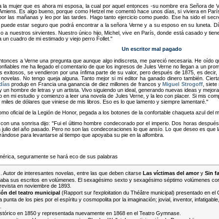
 la mujer que es ahora mi esposa, la cual por aquel entonces -su nombre era Señora de Vian
miens. Es algo bueno, porque como Hetzel me comentó hace unos días, si viviera en París
por las mañanas y leo por las tardes. Hago tanto ejercicio como puedo. Ese ha sido el secr
d puede estar seguro que podrá encontrar a la señora Verne y a su esposo en su luneta. Dí
a nuestros sirvientes. Nuestro único hijo, Michel, vive en París, donde está casado y tiene
un cuadro de mi estimado y viejo perro Follet.
Un escritor mal pagado
 entonces a Verne una pregunta que aunque algo indiscreta, me pareció necesaria. He oído q
onfiables me ha llegado el comentario de que los ingresos de Jules Verne no llegan a un prom
s exitosos, se vendieron por una ínfima parte de su valor, pero después de 1875, es decir,
 novelas. No tengo queja alguna. Tanto mejor si mi editor ha ganado dinero también. Cie
días
produjo en Francia una ganancia de diez millones de francos y
Miguel Strogoff
, siet
 un hombre de letras y un artista. Vivo siguiendo un ideal, generando nuevas ideas y mejor
n mi estudio y comienzo a leer una novela de Jules Verne, y la leo con placer. Si mis comp
iles de dólares que viniese de mis libros. Eso es lo que lamento y siempre lamentaré.
como oficial de la Legión de Honor, pegada a los botones de la confortable chaqueta azul del 
 con una sonrisa dijo:
Fui el último hombre condecorado por el imperio. Dos horas después 
ó en julio del año pasado. Pero no son las condecoraciones lo que ansío. Lo que deseo es qu
arándose para levantarse al tiempo que apoyaba su pie en la alfombra.
América, seguramente se hará eco de sus palabras
). Autor de interesantes novelas, entre las que deben citarse
Las víctimas del amor
y
Sin f
zaba sus escritos en volúmenes. El sexagésimo sexto y sexagésimo séptimo volúmenes cor
revista en noviembre de 1893.
ión del teatro municipal
(Rapport sur l'exploitation du Théâtre municipal) presentado en el
a punta de los pies por el espíritu y cosmopolita por la imaginación; jovial, inventor, infatigabl
.
Histórico en 1850 y representada nuevamente en 1868 en el Teatro Gymnase.