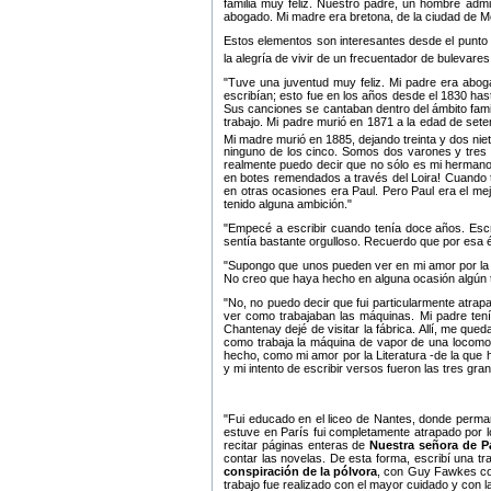
familia muy feliz. Nuestro padre, un hombre adm
abogado. Mi madre era bretona, de la ciudad de M
Estos elementos son interesantes desde el punto de
la alegría de vivir de un frecuentador de bulevares
Tuve una juventud muy feliz. Mi padre era abog
escribían; esto fue en los años desde el 1830 has
Sus canciones se cantaban dentro del ámbito fami
trabajo. Mi padre murió en 1871 a la edad de sete
Mi madre murió en 1885, dejando treinta y dos nie
ninguno de los cinco. Somos dos varones y tres
realmente puedo decir que no sólo es mi hermano
en botes remendados a través del Loira! Cuando 
en otras ocasiones era Paul. Pero Paul era el mej
tenido alguna ambición.
Empecé a escribir cuando tenía doce años. Escr
sentía bastante orgulloso. Recuerdo que por esa é
Supongo que unos pueden ver en mi amor por la a
No creo que haya hecho en alguna ocasión algún 
No, no puedo decir que fui particularmente atrap
ver como trabajaban las máquinas. Mi padre tení
Chantenay dejé de visitar la fábrica. Allí, me qu
como trabaja la máquina de vapor de una locomot
hecho, como mi amor por la Literatura -de la que h
y mi intento de escribir versos fueron las tres g
Fui educado en el liceo de Nantes, donde perman
estuve en París fui completamente atrapado por lo
recitar páginas enteras de
Nuestra señora de P
contar las novelas. De esta forma, escribí una tr
conspiración de la pólvora
, con Guy Fawkes c
trabajo fue realizado con el mayor cuidado y con 