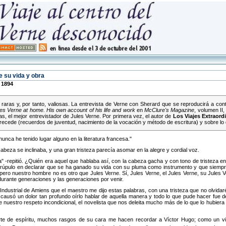
e su vida y obra
 1894
aras y, por tanto, valiosas. La entrevista de Verne con Sherard que se reproducirá a con
es Verne at home. His own account of his life and work
en
McClure's Magazine
, volumen II
das, el mejor entrevistador de Jules Verne. Por primera vez, el autor de
Los Viajes Extraord
 precede (recuerdos de juventud, nacimiento de la vocación y método de escritura) y sobre lo 
unca he tenido lugar alguno en la literatura francesa.
beza se inclinaba, y una gran tristeza parecía asomar en la alegre y cordial voz.
a
-repitió. ¿Quién era aquel que hablaba así, con la cabeza gacha y con tono de tristeza en
úpulo en declarar que se ha ganado su vida con su pluma como instrumento y que siempre ha
ero nuestro hombre no es otro que Jules Verne. Sí, Jules Verne, el Jules Verne, su Jules V
urante generaciones y las generaciones por venir.
ndustrial de Amiens que el maestro me dijo estas palabras, con una tristeza que no olvidar
causó un dolor tan profundo oírlo hablar de aquella manera y todo lo que pude hacer fue de
nuestro respeto incondicional, el novelista que nos deleita mucho más de lo que lo hubiera he
rte de espíritu, muchos rasgos de su cara me hacen recordar a Víctor Hugo; como un vi