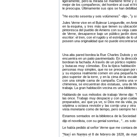
ligeramente, pero la mirada se mantiene firme y 
mejor de los compañeros; del hombre al cual el f
le preocupa. Últimamente sus ojos se han debilitad
He escrito sesenta y seis volúmenes
-dijo-,
y s
Jules Verne vive en el Bulevar Longueville, en Am
en la esquina, y tres más que tienen su ubicació
pintoresca del pueblo de Amiens con su vieja cated
de Verne, desaparece bajo un público jardín dond
escritor: el tren, con el rugido y el estrépito de 
poseen una originalidad que no puede encontrarse en
Una alta pared bordea la Rue Charles Dubois y esc
encuentra en un patio pavimentado. En la dirección
bordean la fachada. A través de un pórtico repleto
y butacas muy cómodas. Era la típica habitación
personas muy simples, que no se preocupan por mos
y su esposa realmente comen en una pequeña habita
piso superior de la torre, y en la cima de la esca
con una simple cama de campaña. Contra una ven
chimenea, se encuentran dos estatuas, una de Moli
trabaja. La gran habitación vecina es una bibliotec
Hablando de sus métodos de trabajo Verne dijo:
las once. Trabajo muy despacio y con gran cuida
preparados, así que ya ve, si Dios me da vida, pu
séptima u octava revisión y las corrijo una y otra
vista monetario como de tiempo, pero siempre he i
Estamos sentados en la biblioteca de la Sociedad I
dijo el novelista, con su genial sonrisa-,
...es sol
Le había pedido al señor Verne que me contara de 
Nací en Nantes el 8 de febrero de 1828, de ma