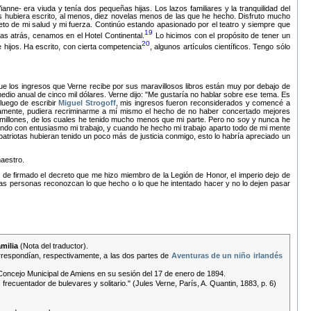
ne- era viuda y tenía dos pequeñas hijas. Los lazos familiares y la tranquilidad del
 hubiera escrito, al menos, diez novelas menos de las que he hecho. Disfruto mucho
eto de mi salud y mi fuerza. Continúo estando apasionado por el teatro y siempre que
19
as atrás, cenamos en el Hotel Continental.
Lo hicimos con el propósito de tener un
20
 hijos. Ha escrito, con cierta competencia
, algunos artículos científicos. Tengo sólo
ue los ingresos que Verne recibe por sus maravillosos libros están muy por debajo de
edio anual de cinco mil dólares. Verne dijo:
Me gustaría no hablar sobre ese tema. Es
 luego de escribir
Miguel Strogoff
, mis ingresos fueron reconsiderados y comencé a
rtamente, pudiera recriminarme a mí mismo el hecho de no haber concertado mejores
e millones, de los cuales he tenido mucho menos que mi parte. Pero no soy y nunca he
ando con entusiasmo mi trabajo, y cuando he hecho mi trabajo aparto todo de mi mente
atriotas hubieran tenido un poco más de justicia conmigo, esto lo habría apreciado un
maestro.
de firmado el decreto que me hizo miembro de la Legión de Honor, el imperio dejo de
e las personas reconozcan lo que hecho o lo que he intentado hacer y no lo dejen pasar
amilia
(Nota del traductor).
respondían, respectivamente, a las dos partes de
Aventuras de un niño irlandés
 Concejo Municipal de Amiens en su sesión del 17 de enero de 1894.
e, frecuentador de bulevares y solitario." (Jules Verne, París, A. Quantin, 1883, p. 6)