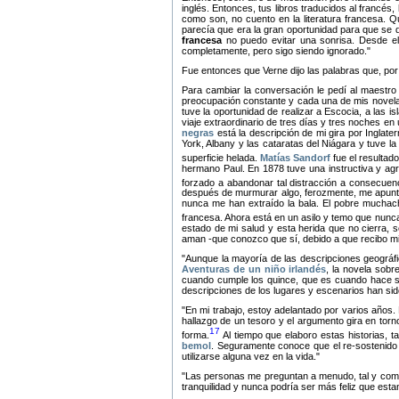
inglés. Entonces, tus libros traducidos al francé
como son, no cuento en la literatura francesa.
parecía que era la gran oportunidad para que se d
francesa
no puedo evitar una sonrisa. Desde el
completamente, pero sigo siendo ignorado.
Fue entonces que Verne dijo las palabras que, por s
Para cambiar la conversación le pedí al maestro
preocupación constante y cada una de mis novelas
tuve la oportunidad de realizar a Escocia, a las 
viaje extraordinario de tres días y tres noches en
negras
está la descripción de mi gira por Inglater
York, Albany y las cataratas del Niágara y tuve la
superficie helada.
Matías Sandorf
fue el resulta
hermano Paul. En 1878 tuve una instructiva y agra
forzado a abandonar tal distracción a consecuen
después de murmurar algo, ferozmente, me apuntó
nunca me han extraído la bala. El pobre muchac
francesa. Ahora está en un asilo y temo que nunc
estado de mi salud y esta herida que no cierra, 
aman -que conozco que sí, debido a que recibo mil
Aunque la mayoría de las descripciones geográf
Aventuras de un niño irlandés
, la novela sobr
cuando cumple los quince, que es cuando hace su f
descripciones de los lugares y escenarios han sid
En mi trabajo, estoy adelantado por varios años. 
hallazgo de un tesoro y el argumento gira en to
17
forma.
Al tiempo que elaboro estas historias, 
bemol
. Seguramente conoce que el re-sostenido 
utilizarse alguna vez en la vida.
Las personas me preguntan a menudo, tal y como u
tranquilidad y nunca podría ser más feliz que estand