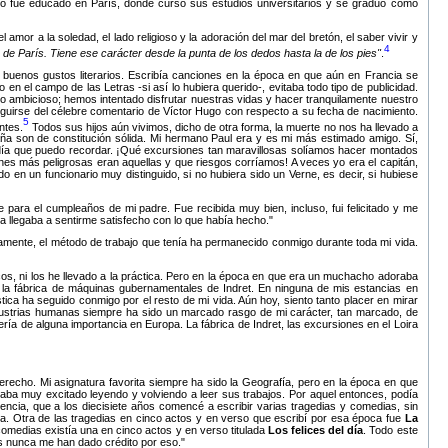
ero fue educado en París, donde cursó sus estudios universitarios y se graduó como
mor a la soledad, el lado religioso y la adoración del mar del bretón, el saber vivir y
4
de París. Tiene ese carácter desde la punta de los dedos hasta la de los pies
.
buenos gustos literarios. Escribía canciones en la época en que aún en Francia se
n el campo de las Letras -si así lo hubiera querido-, evitaba todo tipo de publicidad.
o ambicioso; hemos intentado disfrutar nuestras vidas y hacer tranquilamente nuestro
tinguirse del célebre comentario de Víctor Hugo con respecto a su fecha de nacimiento.
5
ntes.
Todos sus hijos aún vivimos, dicho de otra forma, la muerte no nos ha llevado a
 son de constitución sólida. Mi hermano Paul era y es mi más estimado amigo. Sí,
día que puedo recordar. ¡Qué excursiones tan maravillosas solíamos hacer montados
s más peligrosas eran aquellas y que riesgos corríamos! A veces yo era el capitán,
 en un funcionario muy distinguido, si no hubiera sido un Verne, es decir, si hubiese
ra el cumpleaños de mi padre. Fue recibida muy bien, incluso, fui felicitado y me
a llegaba a sentirme satisfecho con lo que había hecho.
amente, el método de trabajo que tenía ha permanecido conmigo durante toda mi vida.
cos, ni los he llevado a la práctica. Pero en la época en que era un muchacho adoraba
 la fábrica de máquinas gubernamentales de Indret. En ninguna de mis estancias en
ica ha seguido conmigo por el resto de mi vida. Aún hoy, siento tanto placer en mirar
dustrias humanas siempre ha sido un marcado rasgo de mi carácter, tan marcado, de
ería de alguna importancia en Europa. La fábrica de Indret, las excursiones en el Loira
erecho. Mi asignatura favorita siempre ha sido la Geografía, pero en la época en que
raba muy excitado leyendo y volviendo a leer sus trabajos. Por aquel entonces, podía
uencia, que a los diecisiete años comencé a escribir varias tragedias y comedias, sin
rgia. Otra de las tragedias en cinco actos y en verso que escribí por esa época fue
La
 comedias existía una en cinco actos y en verso titulada
Los felices del día
. Todo este
as nunca me han dado crédito por eso.