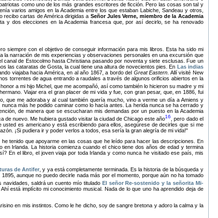
patriotas como uno de los más grandes escritores de ficción. Pero las cosas son tal y
nía varios amigos en la Academia entre los que estaban Labiche, Sandeau y otros,
o recibo cartas de América dirigidas a
Señor Jules Verne, miembro de la Academia
a y dos elecciones en la Academia francesa que, por así decirlo, se ha renovado
o siempre con el objetivo de conseguir información para mis libros. Esta ha sido mi
a la narración de mis experiencias y observaciones personales en una excursión que
 el canal de Estocolmo hasta Christiana pasando por noventa y siete esclusas. Fue un
mos las cataratas de Gosta, la cual tiene una altura de novecientos pies. En
Las indias
ndo viajaba hacia América, en al año 1867, a bordo del
Great Eastern
. Allí visité New
unos torrentes de agua entrando a raudales a través de algunos orificios abiertos en la
en honor a mi hijo Michel, que me acompañó, así como también lo hicieron su madre y mi
ermano. Viajar era el gran placer de mi vida y fue, con gran pesar, que, en 1886, fui
ío, que me adoraba y al cual también quería mucho, vino a verme un día a Amiens y
o, nunca más he podido caminar como lo hacía antes. La herida nunca se ha cerrado y
 atención, de manera que se escucharan mis demandas por un puesto en la Academia
16
a de nuevo. Me hubiera gustado visitar la ciudad de Chicago este año
, pero dado el
e usted es americano y está escribiendo para ellos, asegúrese de decirles que si me
n. ¡Si pudiera ir y poder verlos a todos, esa sería la gran alegría de mi vida!
 he tenido que apoyarme en las cosas que he leído para hacer las descripciones. En
o en Irlanda. La historia comienza cuando el chico tiene dos años de edad y termina
 En el libro, el joven viaja por toda Irlanda y como nunca he visitado ese país, mis
turas de Antifer
, y ya está completamente terminada. Es la historia de la búsqueda y
en 1895, aunque no puedo decirle nada más por el momento, porque aún no ha tomado
as navidades, saldrá un cuento mío titulado
El señor Re-sostenido y la señorita Mi-
hí está implícito mi conocimiento musical. Nada de lo que uno ha aprendido deja de
isino en mis instintos. Como le he dicho, soy de sangre bretona y adoro la calma y la