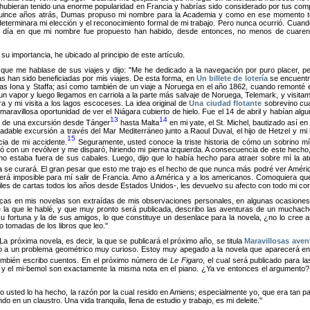
s, hubieran tenido una enorme popularidad en Francia y habrías sido considerado por tus com
 Quince años atrás, Dumas propuso mi nombre para la Academia y como en ese momento te
eterminara mi elección y el reconocimiento formal de mi trabajo. Pero nunca ocurrió. Cuand
 día en que mi nombre fue propuesto han habido, desde entonces, no menos de cuarent
u importancia, he ubicado al principio de este artículo.
 que me hablase de sus viajes y dijo:
Me he dedicado a la navegación por puro placer, per
 han sido beneficiadas por mis viajes. De esta forma, en
Un billete de lotería
se encuentr
islas Iona y Staffa; así como también de un viaje a Noruega en el año 1862, cuando remonté
 un vapor y luego llegamos en carriola a la parte más salvaje de Noruega, Telemark, y visita
ra y mi visita a los lagos escoceses. La idea original de
Una ciudad flotante
sobrevino cua
 maravillosa oportunidad de ver el Niágara cubierto de hielo. Fue el 14 de abril y habían alg
13
14
do de una excursión desde Tánger
hasta Malta
en mi yate, el St. Michel, bautizado así 
dable excursión a través del Mar Mediterráneo junto a Raoul Duval, el hijo de Hetzel y mi h
15
cia de mi accidente.
Seguramente, usted conoce la triste historia de cómo un sobrino m
 con un revólver y me disparó, hiriendo mi pierna izquierda. A consecuencia de este hech
ho estaba fuera de sus cabales. Luego, dijo que lo había hecho para atraer sobre mí la
a se curará. El gran pesar que esto me trajo es el hecho de que nunca más podré ver Améric
será imposible para mí salir de Francia. Amo a América y a los americanos. Comoquiera qu
es de cartas todos los años desde Estados Unidos-, les devuelvo su afecto con todo mi corazó
icas en mis novelas son extraídas de mis observaciones personales, en algunas ocasiones
e la que le hablé, y que muy pronto será publicada, describo las aventuras de un muchach
ortuna y la de sus amigos, lo que constituye un desenlace para la novela, ¿no lo cree así?
o tomadas de los libros que leo.
La próxima novela, es decir, la que se publicará el próximo año, se titula
Maravillosas aven
rno a un problema geométrico muy curioso. Estoy muy apegado a la novela que aparecerá 
también escribo cuentos. En el próximo número de
Le Figaro
, el cual será publicado para l
y el mi-bemol son exactamente la misma nota en el piano. ¿Ya ve entonces el argumento? A
sted lo ha hecho, la razón por la cual resido en Amiens; especialmente yo, que era tan par
o en un claustro. Una vida tranquila, llena de estudio y trabajo, es mi deleite.