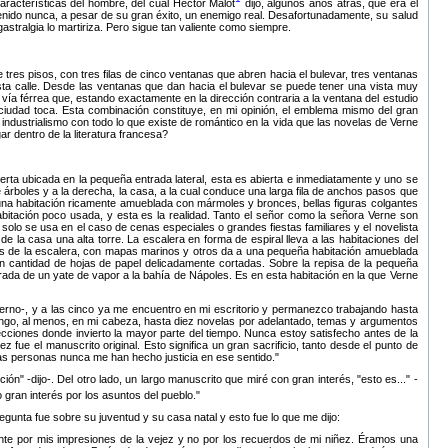
racterísticas del hombre, del cual Hector Malot
dijo, algunos años atrás, que era el
enido nunca, a pesar de su gran éxito, un enemigo real. Desafortunadamente, su salud
stralgia lo martiriza. Pero sigue tan valiente como siempre.
tres pisos, con tres filas de cinco ventanas que abren hacia el bulevar, tres ventanas
sta calle. Desde las ventanas que dan hacia el bulevar se puede tener una vista muy
 vía férrea que, estando exactamente en la dirección contraria a la ventana del estudio
a ciudad toca. Esta combinación constituye, en mi opinión, el emblema mismo del gran
el industrialismo con todo lo que existe de romántico en la vida que las novelas de Verne
ar dentro de la literatura francesa?
uerta ubicada en la pequeña entrada lateral, esta es abierta e inmediatamente y uno se
e árboles y a la derecha, la casa, a la cual conduce una larga fila de anchos pasos que
 es una habitación ricamente amueblada con mármoles y bronces, bellas figuras colgantes
bitación poco usada, y esta es la realidad. Tanto el señor como la señora Verne son
solo se usa en el caso de cenas especiales o grandes fiestas familiares y el novelista
 la casa una alta torre. La escalera en forma de espiral lleva a las habitaciones del
ue las de la escalera, con mapas marinos y otros da a una pequeña habitación amueblada
cantidad de hojas de papel delicadamente cortadas. Sobre la repisa de la pequeña
ada de un yate de vapor a la bahía de Nápoles. Es en esta habitación en la que Verne
erno-, y a las cinco ya me encuentro en mi escritorio y permanezco trabajando hasta
engo, al menos, en mi cabeza, hasta diez novelas por adelantado, temas y argumentos
recciones donde invierto la mayor parte del tiempo. Nunca estoy satisfecho antes de la
 fue el manuscrito original. Esto significa un gran sacrificio, tanto desde el punto de
 las personas nunca me han hecho justicia en ese sentido.
ción
-dijo-. Del otro lado, un largo manuscrito que miré con gran interés,
esto es...
-
gran interés por los asuntos del pueblo.
gunta fue sobre su juventud y su casa natal y esto fue lo que me dijo:
e por mis impresiones de la vejez y no por los recuerdos de mi niñez. Éramos una