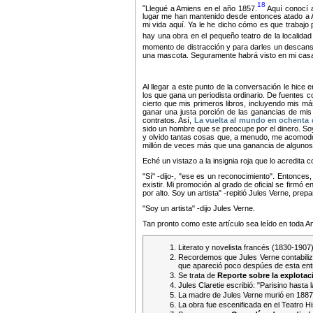
18
Llegué a Amiens en el año 1857.
Aquí conocí a
lugar me han mantenido desde entonces atado a A
mi vida aquí. Ya le he dicho cómo es que trabajo 
hay una obra en el pequeño teatro de la localida
momento de distracción y para darles un descanso 
una mascota. Seguramente habrá visto en mi casa 
Al llegar a este punto de la conversación le hice
los que gana un periodista ordinario. De fuentes c
cierto que mis primeros libros, incluyendo mis má
ganar una justa porción de las ganancias de mis
contratos. Así,
La vuelta al mundo en ochenta 
sido un hombre que se preocupe por el dinero. Soy
y olvido tantas cosas que, a menudo, me acomodo e
millón de veces más que una ganancia de algunos m
Eché un vistazo a la insignia roja que lo acredita 
Sí
-dijo-,
ese es un reconocimiento
. Entonces,
existir. Mi promoción al grado de oficial se firm
por alto. Soy un artista
-repitió Jules Verne, prep
Soy un artista
-dijo Jules Verne.
Tan pronto como este artículo sea leído en toda 
Literato y novelista francés (1830-1907
Recordemos que Jules Verne contabili
que apareció poco despúes de esta ent
Se trata de
Reporte sobre la explotac
Jules Claretie escribió: "Parisino hasta l
La madre de Jules Verne murió en 1887
La obra fue escenificada en el Teatro 