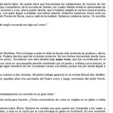
el barrio latino. No puedo decir que frecuentaba las habitaciones de muchos de mis
jos compañeros de la escuela de Nantes, los cuales habían tenido la oportunidad de
 armonía y creo, ahora puedo decirle, que si hubiera elegido la carrera musical podría
 con quien llegué a entablar una íntima relación. Solíamos tutearnos. Estos eran los
o Premio de Roma, nunca salió de la multitud. Solíamos colaborar juntos. Yo escribía
billo según recuerdo era algo así como:
e Morbihan. Pero el amigo a quien le debo la deuda más profunda de gratitud y afecto
rme. Pudiera decirse que fue mi primer protector. No nos hemos encontrado desde hace
os juntos. Escribimos una obra titulada
Las pajas rotas
, que fue escenificada en el
nces vivía en una pequeña pensión mantenido por mi padre y soñaba con la fortuna, lo
 algún beneficio de mis constantes visitas a la Bolsa, porque fue ahí donde llegué a
cuentos a dos revistas. Mi primer trabajo apareció en la revista
Museé des familles
,
r aquellos años era secretario del Teatro Lírico y luego, secretario del señor Perrin.
nmediatamente se convirtió en un gran éxito.
ación tenía para hacerlo. ¿Tenía conocimiento de como se viajaba en un globo o había
storia sobre África. Siempre he sentido una gran pasión por Geografía y los viajes y
obo, y esta es la razón por la cual introduje un globo en la historia. En ese momento