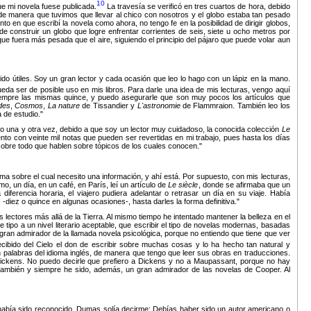
10
e mi novela fuese publicada.
La travesía se verificó en tres cuartos de hora, debido
de manera que tuvimos que llevar al chico con nosotros y el globo estaba tan pesado
 en que escribí la novela como ahora, no tengo fe en la posibilidad de dirigir globos,
construir un globo que logre enfrentar corrientes de seis, siete u ocho metros por
e fuera más pesada que el aire, siguiendo el principio del pájaro que puede volar aun
o útiles. Soy un gran lector y cada ocasión que leo lo hago con un lápiz en la mano.
ueda ser de posible uso en mis libros. Para darle una idea de mis lecturas, vengo aquí
 siempre las mismas quince, y puedo asegurarle que son muy pocos los artículos que
des
,
Cosmos
,
La nature
de Tissandier y
L'astronomie
de Flammraion. También leo los
 de estudio.
eído una y otra vez, debido a que soy un lector muy cuidadoso, la conocida colección
Le
nto con veinte mil notas que pueden ser revertidas en mi trabajo, pues hasta los días
sobre todo que hablen sobre tópicos de los cuales conocen.
ema sobre el cual necesito una información, y ahí está. Por supuesto, con mis lecturas,
, un día, en un café, en París, leí un artículo de
Le siècle
, donde se afirmaba que un
iferencia horaria, el viajero pudiera adelantar o retrasar un día en su viaje. Había
diez o quince en algunas ocasiones-, hasta darles la forma definitiva.
 lectores más allá de la Tierra. Al mismo tiempo he intentado mantener la belleza en el
 tipo a un nivel literario aceptable, que escribir el tipo de novelas modernas, basadas
gran admirador de la llamada novela psicológica, porque no entiendo que tiene que ver
ecibido del Cielo el don de escribir sobre muchas cosas y lo ha hecho tan natural y
palabras del idioma inglés, de manera que tengo que leer sus obras en traducciones.
Dickens. No puedo decirle que prefiero a Dickens y no a Maupassant, porque no hay
también y siempre he sido, además, un gran admirador de las novelas de Cooper. Al
 había sido reconocido, Dumas solía decirme: Debías haber sido un autor americano o