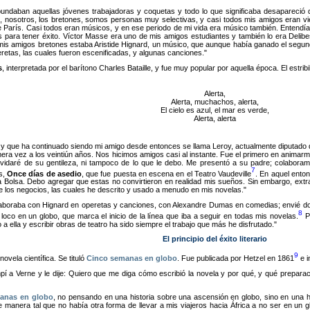
undaban aquellas jóvenes trabajadoras y coquetas y todo lo que significaba desapareció d
nosotros, los bretones, somos personas muy selectivas, y casi todos mis amigos eran vie
de París. Casi todos eran músicos, y en ese periodo de mi vida era músico también. Entendía
para tener éxito. Víctor Masse era uno de mis amigos estudiantes y también lo era Delibes,
 mis amigos bretones estaba Aristide Hignard, un músico, que aunque había ganado el segund
eretas, las cuales fueron escenificadas, y algunas canciones.
s
, interpretada por el barítono Charles Bataille, y fue muy popular por aquella época. El estri
Alerta,
Alerta, muchachos, alerta,
El cielo es azul, el mar es verde,
Alerta, alerta
 y que ha continuado siendo mi amigo desde entonces se llama Leroy, actualmente diputado d
mera vez a los veintiún años. Nos hicimos amigos casi al instante. Fue el primero en anima
vidaré de su gentileza, ni tampoco de lo que le debo. Me presentó a su padre; colaboram
7
s,
Once días de asedio
, que fue puesta en escena en el Teatro Vaudeville
. En aquel ento
Bolsa. Debo agregar que estas no convirtieron en realidad mis sueños. Sin embargo, extraje
de los negocios, las cuales he descrito y usado a menudo en mis novelas.
aboraba con Hignard en operetas y canciones, con Alexandre Dumas en comedias; envié dos 
8
oco en un globo, que marca el inicio de la línea que iba a seguir en todas mis novelas.
Po
 ella y escribir obras de teatro ha sido siempre el trabajo que más he disfrutado.
El principio del éxito literario
9
ovela científica. Se tituló
Cinco semanas en globo
. Fue publicada por Hetzel en 1861
e i
umpí a Verne y le dije: Quiero que me diga cómo escribió la novela y por qué, y qué prepar
anas en globo
, no pensando en una historia sobre una ascensión en globo, sino en una hi
 manera tal que no había otra forma de llevar a mis viajeros hacia África a no ser en un gl