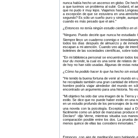
nunca había hecho un ascenso en globo. De hecho
a que tuvimos un problema al subir. Godard, el a
que no pudo ir muy lejos. Viajamos hasta Longeau, 
a excepción de que se estuviera en una atmósfer
segundo? Es sólo un sueño puro y simple, aunque c
cuando es más pesado que el aire.
¿Entonces no tenía ningún estudio científico en el
Ninguno. Puedo decirle que nunca he estudiado Ci
Siempre llevo un cuaderno conmigo e inmediatame
todos los días después de almuerzo y de inmedia
escapan a mi atención. Cuando veo algo de interé
boletines de las sociedades científicas, sobre tod
En mi biblioteca personal se encuentran todos los
tour du monde
, la cual es una serie de relatos d
de hoy no han sido usadas. Algunas de estas nota
¿Cómo ha podido hacer lo que ha hecho sin estudi
He tenido la buena fortuna de venir al mundo en u
he recopilado también una gran cantidad de inform
hombre podría viajar alrededor del mundo en sólo
encontrado un argumento para una historia. No esc
Mi objetivo ha sido dar una imagen de la Tierra y
estilo. Se dice que no puede haber estilo en una n
en un estudio profundo de los personajes de la mi
una novela con la psicología. Exceptúo aquí a
fácilmente como un árbol de manzanas produce man
Declaro
-dijo Verne, mientras situaba sus manos
comparación posible entre los dos. La prueba d
menos quince de ellas las considero inmortales.
Entonces, con aire de meditación pero hablando e