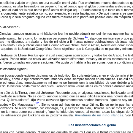
, sólo he viajado en globo en una ocasión en mi vida. Fue en Amiens, mucho después de qu
eronauta, estaba besando a su pequeño hijo al tiempo que el globo comenzaba a elevarse; 
una ciudad por la que usted pasó antes de llegar aquí. Puedo decirle que tanto en el momento
a completamente estática como, por ejemplo, en esta habitación. ¿De qué manera se puede 
reo que si la pregunta alguna vez fuera resuelta esto podrá ser posible con una máquina qu
 cual basarse?
encias, aunque gracias a mi hábito de leer he podido adquirir conocimientos que me han sid
11
nte apunto, tal y como lo hacía ese personaje de Dickens
, algo que me interese o que p
to me dispongo a trabajar y leo de principio a fin hasta quince publicaciones distintas,
s lo anoto. Leo publicaciones tales como
Revue Bleue
,
Revue Rose
,
Revue des deux mon
o aquellos de la Sociedad Geográfica. Debo significar que la Geografía es mi pasión y mi tema
 trabajos de Elisée Reclus -por el cual siento gran admiración-, y todos los de Arago. He l
e viajes. Poseo miles de notas actualizadas sobre diferentes temas y en estos momentos cue
s fueron tomadas en conversaciones. Me gusta oír hablar a las personas, con la condición 
o científico alguno?
na época donde existen diccionarios de todo tipo. Es suficiente buscar en el diccionario el t
ación y, como le dije anteriormente, muchas ideas siempre rondan en mi cabeza. Fue así como
 ochenta días. Inmediatamente mi mente se iluminó con la posibilidad de que debido a la d
ribí la historia hasta mucho después. Siempre llevo varias ideas en mi cabeza durante años -
 no sólo de la Tierra, sino del Universo. Recuerde que, en algunas ocasiones, he llevado a mis
ovela de aventura. No es cierto, aunque admito que es más difícil escribir una novela de este
sma. Quiero aclarar
-dijo Verne elevando ligeramente sus anchos hombros-
que no soy un 
12
 Daudet y De Maupassant
. Siento gran admiración por este último. Es un genio que ha r
zanas. Mi autor favorito, sin embargo, es, y siempre ha sido, Dickens. No sé más de cien 
 en la mesa como para insistir-,
que he leído diez veces, al menos, todas las obras de 
e mi admiración por Dickens es mi próxima novela,
Aventuras de un niño irlandés
. Soy 
Las insatisfacciones del genio
n alta voz, Verne agregó:
Cuando me quejaba de que mi lugar en la literatura francesa no