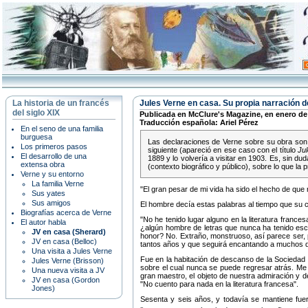
La historia de un francés
Jules Verne en casa. Su propia narración d
del siglo XIX
Publicada en McClure's Magazine, en enero de
Traducción española: Ariel Pérez
En el seno de una familia
burguesa
Las declaraciones de Verne sobre su obra son r
Los primeros pasos
siguiente (apareció en ese caso con el título
Jul
El desarrollo de una
1889 y lo volvería a visitar en 1903. Es, sin du
extensa obra
(contexto biográfico y público), sobre lo que la
Verne y su entorno
La familia Verne
El gran pesar de mi vida ha sido el hecho de que n
Sus yates
Sus amigos
El hombre decía estas palabras al tiempo que su ca
Biografías acerca de Verne
No he tenido lugar alguno en la literatura frances
El autor habla
¿algún hombre de letras que nunca ha tenido escr
JV en casa (Sherard)
honor? No. Extraño, monstruoso, así parece ser, p
JV en casa (Belloc)
tantos años y que seguirá encantando a muchos d
Una visita a Jules Verne
Fue en la habitación de descanso de la Sociedad I
Jules Verne (Brisson)
sobre el cual nunca se puede regresar atrás. Me 
Una nueva visita a JV
gran maestro, el objeto de nuestra admiración y de 
JV en casa (Gordon
No cuento para nada en la literatura francesa
.
Jones)
Sesenta y seis años, y todavía se mantiene fue