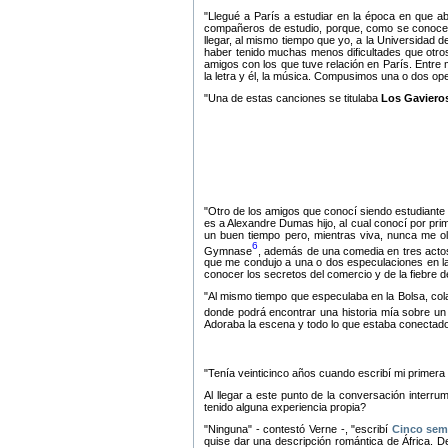
Llegué a París a estudiar en la época en que ab
compañeros de estudio, porque, como se conoce, 
llegar, al mismo tiempo que yo, a la Universidad 
haber tenido muchas menos dificultades que otros 
amigos con los que tuve relación en París. Entre
la letra y él, la música. Compusimos una o dos op
Una de estas canciones se titulaba
Los Gaviero
Otro de los amigos que conocí siendo estudiante
es a Alexandre Dumas hijo, al cual conocí por pri
un buen tiempo pero, mientras viva, nunca me ol
6
Gymnase
, además de una comedia en tres acto
que me condujo a una o dos especulaciones en la 
conocer los secretos del comercio y de la fiebre 
Al mismo tiempo que especulaba en la Bolsa, col
donde podrá encontrar una historia mía sobre un l
Adoraba la escena y todo lo que estaba conectado a
Tenía veinticinco años cuando escribí mi primera n
Al llegar a este punto de la conversación interr
tenido alguna experiencia propia?
Ninguna
- contestó Verne -,
escribí
Cinco sem
quise dar una descripción romántica de África. De