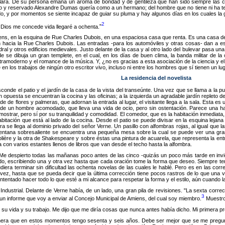
clara. De su persona emana un aroma de bondad y de gentileza que han sido siempre las ca
río y reservado Alexandre Dumas quería como a un hermano; del hombre que no tiene ni ha t
o, y por momentos se siente incapaz de guiar su pluma y hay algunos días en los cuales la ga
2
i Dios me concede vida llegaré a ochenta.
iens, en la esquina de Rue Charles Dubois, en una espaciosa casa que renta. Es una casa de 
n hacia la Rue Charles Dubois. Las entradas -para los automóviles y otras cosas- dan a e
ral y otros edificios medievales. Justo delante de la casa y al otro lado del bulevar pasa una
e se dibuja un gran templete, en el cual, en los días de buen clima, la banda militar de l
lo ultramoderno y el romance de la música. Y, ¿no es gracias a esta asociación de la ciencia y 
 los trabajos de ningún otro escritor vivo, incluso ni entre los hombres que sí tienen un lug
La residencia del novelista
onde el patio y el jardín de la casa de la vista del transeúnte. Una vez que se llama a la p
 opuesta se encuentran la cocina y las oficinas; a la izquierda un agradable jardín repleto d
 de de flores y palmeras, que adornan la entrada al lugar, el visitante llega a la sala. Esta
 de un hombre acomodado, que lleva una vida de ocio, pero sin ostentación. Parece una ha
trar, pero sí por su tranquilidad y comodidad. El comedor, que es la habitación inmediata, 
ción que está al lado de la cocina. Desde el patio se puede divisar en la esquina lejana de
lera se llega al dominio privado del señor Verne. Un pasillo con alfombras rojas, al igual q
tana sobresaliente se encuentra una pequeña mesa sobre la cual se puede ver una gran 
ère y la otra de Shakespeare y sobre éstas una pintura de acuarela, que representa la entr
a con varios estantes llenos de libros que van desde el techo hasta la alfombra.
Me despierto todas las mañanas poco antes de las cinco -quizás un poco más tarde en invi
do, escribiendo una y otra vez hasta que cada oración tome la forma que deseo. Siempre t
diera terminar sin dificultad las ochenta novelas de las cuales le hablé. Pero es en las cor
 vez, hasta que se pueda decir que la última corrección tiene pocos rastros de lo que una vez
ntentado hacer todo lo que esté a mi alcance para respetar la forma y el estilo, aún cuando
ndustrial. Delante de Verne había, de un lado, una gran pila de revisiones.
La sexta correc
3
o un informe que voy a enviar al Concejo Municipal de Amiens, del cual soy miembro.
Muestro 
su vida y su trabajo. Me dijo que me diría cosas que nunca antes había dicho. Mi primera pre
nera que en estos momentos tengo sesenta y seis años. Debe ser mejor que se me pregunt