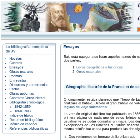
La bibliografía completa
Ensayos
de JV
Bajo esta categoría se listan aquellos textos de n
Novelas
dos partes:
Cuentos
Ensayos
Libros geográficos e históricos
Obras teatrales
Otros materiales
Poemas
Entrevistas
Discursos y conferencias
Géographie illustrée de la France et de s
Cartas
Obras apócrifas
Contratos Verne-Hetzel
Originalmente, estaba planeado que Théophile Lav
Bibliografía cronológica
finalizara el trabajo. Debido al gran trabajo de v
1842-1859
leguas de viaje submarino
1860-1903
La versión original del libro fue publicada en 1
Índice de títulos
primera página de cada uno de estos folletos s
Resumen bibliográfico
usualmente se podía consultar un mapa. Los dep
Inédito en español
excepciones de
Les Bouches-du-Rhône
descrito
Referencias bibliográficas
misma edición fue usada para producir las dos sigu
Dos volúmenes en formato de libro ilustrado.