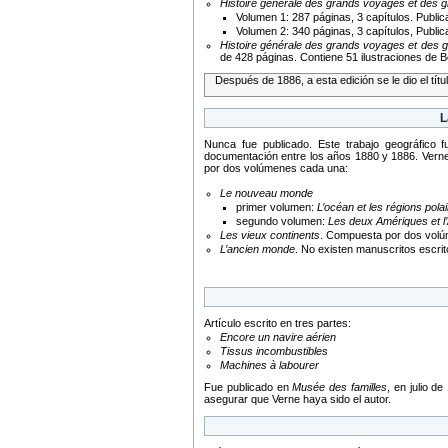
Histoire générale des grands voyages et des 
Volumen 1: 287 páginas, 3 capítulos. Public
Volumen 2: 340 páginas, 3 capítulos, Publi
Histoire générale des grands voyages et des 
de 428 páginas. Contiene 51 ilustraciones de B
Después de 1886, a esta edición se le dio el títu
L
Nunca fue publicado. Este trabajo geográfico 
documentación entre los años 1880 y 1886. Verne 
por dos volúmenes cada una:
Le nouveau monde
primer volumen:
L’océan et les régions pola
segundo volumen:
Les deux Amériques et l’
Les vieux continents
. Compuesta por dos volú
L’ancien monde
. No existen manuscritos escrit
Artículo escrito en tres partes:
Encore un navire aérien
Tissus incombustibles
Machines à labourer
Fue publicado en
Musée des familles
, en julio d
asegurar que Verne haya sido el autor.