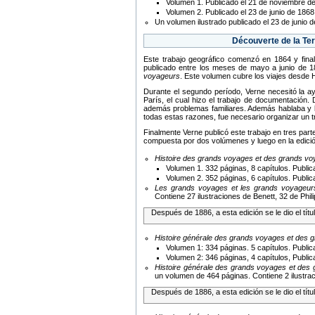
Volumen 1. Publicado el 21 de noviembre de
Volumen 2. Publicado el 23 de junio de 1868.
Un volumen ilustrado publicado el 23 de junio d
Découverte de la Te
Este trabajo geográfico comenzó en 1864 y final
publicado entre los meses de mayo a junio de 18
voyageurs
. Este volumen cubre los viajes desde
Durante el segundo período, Verne necesitó la ay
París, el cual hizo el trabajo de documentación
además problemas familiares. Además hablaba y le
todas estas razones, fue necesario organizar un t
Finalmente Verne publicó este trabajo en tres par
compuesta por dos volúmenes y luego en la edició
Histoire des grands voyages et des grands vo
Volumen 1. 332 páginas, 8 capítulos. Public
Volumen 2. 352 páginas, 6 capítulos. Public
Les grands voyages et les grands voyageurs
Contiene 27 ilustraciones de Benett, 32 de Phi
Después de 1886, a esta edición se le dio el títu
Histoire générale des grands voyages et des g
Volumen 1: 334 páginas. 5 capítulos. Public
Volumen 2: 346 páginas, 4 capítulos, Public
Histoire générale des grands voyages et des 
un volumen de 464 páginas. Contiene 2 ilustrac
Después de 1886, a esta edición se le dio el títu