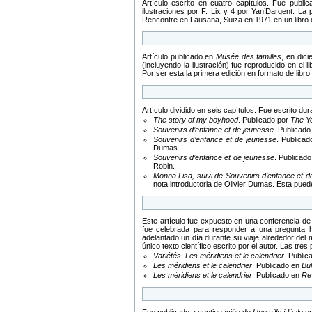
Artículo escrito en cuatro capítulos. Fue publ
ilustraciones por F. Lix y 4 por Yan’Dargent. La 
Rencontre en Lausana, Suiza en 1971 en un libro
Artículo publicado en
Musée des familles
, en dic
(incluyendo la ilustración) fue reproducido en el l
Por ser esta la primera edición en formato de libro
Artículo dividido en seis capítulos. Fue escrito d
The story of my boyhood
. Publicado por
The Y
Souvenirs d’enfance et de jeunesse
. Publicado
Souvenirs d’enfance et de jeunesse
. Publica
Dumas.
Souvenirs d’enfance et de jeunesse
. Publicad
Robin.
Monna Lisa, suivi de Souvenirs d’enfance et d
nota introductoria de Olivier Dumas. Esta puede
Este artículo fue expuesto en una conferencia de 
fue celebrada para responder a una pregunta 
adelantado un día durante su viaje alrededor del 
único texto científico escrito por el autor. Las tres
Variétés. Les méridiens et le calendrier
. Publi
Les méridiens et le calendrier
. Publicado en
Bul
Les méridiens et le calendrier
. Publicado en
Re