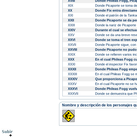
XVIII
Donde Phileas Fogg, Picap
XIX
Donde Picaporte se toma de
XX
Donde Fix entra directam
XXI
Donde el patrón de la
Tanka
XXII
Donde Picaporte se da per
XXIII
Donde la nariz de Picaport
XXIV
Durante el cual se efectua
XXV
Donde se da una breve rese
XXVI
Donde se toma el tren expr
XXVII
Donde Picaporte sigue, con 
XXVIII
Donde Picaporte no pudo l
XXIX
Donde se refieren varios in
XXX
En el cual Phileas Fogg 
XXXI
Donde el inspector Fix favo
XXXII
Donde Phileas Fogg empeñ
XXXIII
En el cual Phileas Fogg se m
XXXIV
Que proporciona a Picapor
XXXV
En el cual Picaporte no se 
XXXVI
Donde Phileas Fogg vuelve
XXXVII
Donde se demuestra que Phi
Nombre y descripción de los personajes que