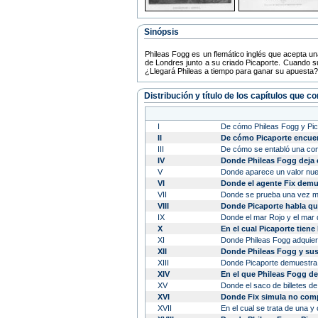
Sinópsis
Phileas Fogg es un flemático inglés que acepta u
de Londres junto a su criado Picaporte. Cuando su 
¿Llegará Phileas a tiempo para ganar su apuesta?
Distribución y título de los capítulos que 
I
De cómo Phileas Fogg y Pica
II
De cómo Picaporte encuent
III
De cómo se entabló una con
IV
Donde Phileas Fogg deja 
V
Donde aparece un valor nue
VI
Donde el agente Fix demu
VII
Donde se prueba una vez más
VIII
Donde Picaporte habla qu
IX
Donde el mar Rojo y el mar 
X
En el cual Picaporte tiene
XI
Donde Phileas Fogg adquier
XII
Donde Phileas Fogg y sus 
XIII
Donde Picaporte demuestra 
XIV
En el que Phileas Fogg de
XV
Donde el saco de billetes de
XVI
Donde Fix simula no com
XVII
En el cual se trata de una 