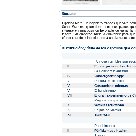
Sinópsis
Cipriano Meré, un ingeniero francés que vive act
Señor Watkins, quien tiene entre sus planes qu
situarse en una posición favorable de ganar la m
tesoro. Sin embargo, Alicia lo convence para que
efecto cuando el ingeniero crea un diamante al cua
Distribución y título de los capítulos que 
I
¡Ah, cuan terribles son eso
II
En los yacimientos diama
III
La ciencia y la amistad
IV
Vandergaart Kopje
V
Primera explotación
VI
Costumbres mineras
VII
El hundimiento
VIII
El gran experimento de C
IX
Magnífica sorpresa
X
Watkins reflexiona
XI
En pos de Matakit
XII
Transvaal
I
Por el limpopo
II
Pérfida maquinación
III
Traición