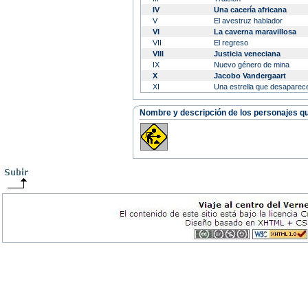
IV
Una cacería africana
V
El avestruz hablador
VI
La caverna maravillosa
VII
El regreso
VIII
Justicia veneciana
IX
Nuevo género de mina
X
Jacobo Vandergaart
XI
Una estrella que desaparec
Nombre y descripción de los personajes que