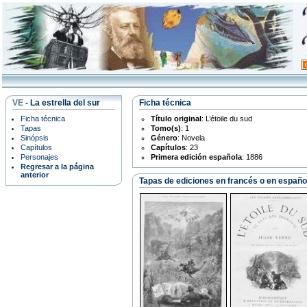
VE
- La estrella del sur
Ficha técnica
Ficha técnica
Título original
: L’étoile du sud
Tapas
Tomo(s)
: 1
Sinópsis
Género
: Novela
Capítulos
Capítulos
: 23
Personajes
Primera edición española
: 1886
Regresar a la página
anterior
Tapas de ediciones en francés o en españo